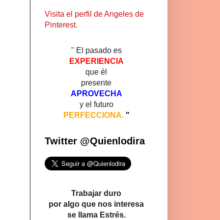
Visita el perfil de Angeles de
Pinterest.
" El pasado es
EXPERIENCIA
que él
presente
APROVECHA
y el futuro
PERFECCIONA.
"
Twitter @Quienlodira
Trabajar duro
por algo que nos interesa
se llama Estrés.