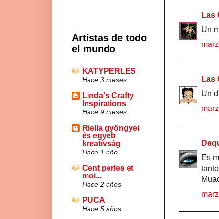
Las 
Un mo
Artistas de todo
marz
el mundo
KATYPERLES
Las 
Hace 3 meses
Un di
Linda's Crafty
Inspirations
marz
Hace 9 meses
Riella gyöngyei
és egyéb
Dequ
kreatívság
Hace 1 año
Es m
Cent perles et
tanto
moi...
Muac
Hace 2 años
marz
PUCA
Hace 5 años