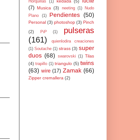
lucite
kedada
(5)
Horquillas
(1)
(7)
Musica
(3)
neeting
(1)
Nudo
Pendientes
(50)
Plano
(1)
Personal
(3)
photoshop
(3)
Pinch
pulseras
(2)
PiP
(1)
(161)
quienlodira creaciones
super
strass
(3)
(1)
Soutache
(1)
duos
(68)
Tilas
swarovski
(1)
twins
(4)
triangulo
(5)
trapillo
(1)
(63)
Zamak
(66)
wire
(17)
Zipper cremallera
(2)