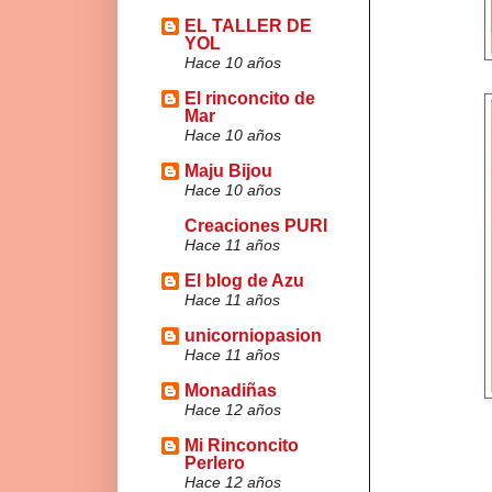
EL TALLER DE
YOL
Hace 10 años
El rinconcito de
Mar
Hace 10 años
Maju Bijou
Hace 10 años
Creaciones PURI
Hace 11 años
El blog de Azu
Hace 11 años
unicorniopasion
Hace 11 años
Monadiñas
Hace 12 años
Mi Rinconcito
Perlero
Hace 12 años