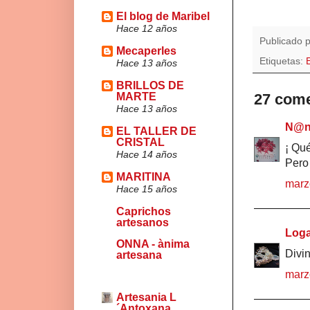
El blog de Maribel
Hace 12 años
Publicado 
Mecaperles
Etiquetas:
Hace 13 años
BRILLOS DE
MARTE
27 come
Hace 13 años
N@n
EL TALLER DE
CRISTAL
¡ Qué
Hace 14 años
Pero 
MARITINA
marz
Hace 15 años
Caprichos
artesanos
Loga
ONNA - ànima
Divin
artesana
marz
Artesania L
´Antoxana