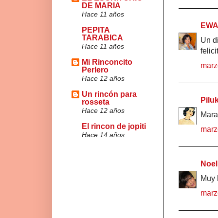
DE MARIA
Hace 11 años
EWA 
PEPITA
TARABICA
Un di
Hace 11 años
felici
Mi Rinconcito
marz
Perlero
Hace 12 años
Un rincón para
Pilu
rosseta
Hace 12 años
Marav
El rincon de jopiti
marz
Hace 14 años
Noel
Muy b
marz