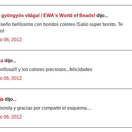
gyöngyös világa! / EWA's World of Beads!
dijo...
seño bellíssimo con bonitos colores.!Salio super bonito. Te
to!
o 06, 2012
ka
dijo...
illosa!!! y los colores preciosos...felicidades
o 06, 2012
ia
dijo...
onita y gracias por compartir el esquema....
o 06, 2012