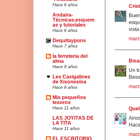
Hace 6 años
Cris
Andaira-
Bueno
Técnicas,esquem
esqu
as y tutoriales
vista
Hace 6 años
marz
Dequitaypons
Hace 7 años
la ferreteria del
Bisa
alma
Hace 9 años
Un tr
Les Caxigalines
Beso
de Xixonesina
marz
Hace 9 años
Mis pequeños
tesoros
Hace 11 años
Quel
LAS JOYITAS DE
Ainss
LA TITA
Hace
Hace 11 años
marz
EL ESCRITORIO