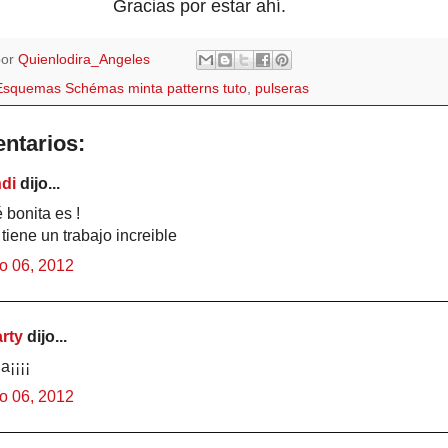
Gracias por estar ahí.
por
Quienlodira_Angeles
Esquemas Schémas minta patterns tuto
,
pulseras
ntarios:
di
dijo...
 bonita es !
tiene un trabajo increible
o 06, 2012
rty
dijo...
a¡¡¡¡
o 06, 2012