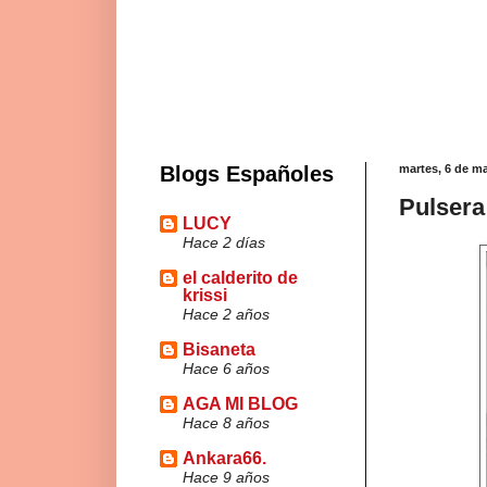
Blogs Españoles
martes, 6 de m
Pulsera
LUCY
Hace 2 días
el calderito de
krissi
Hace 2 años
Bisaneta
Hace 6 años
AGA MI BLOG
Hace 8 años
Ankara66.
Hace 9 años