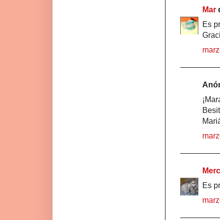
Mar
d
Es pr
Graci
marz
Anón
¡Mara
Besi
Mari
marz
Merc
Es p
marz