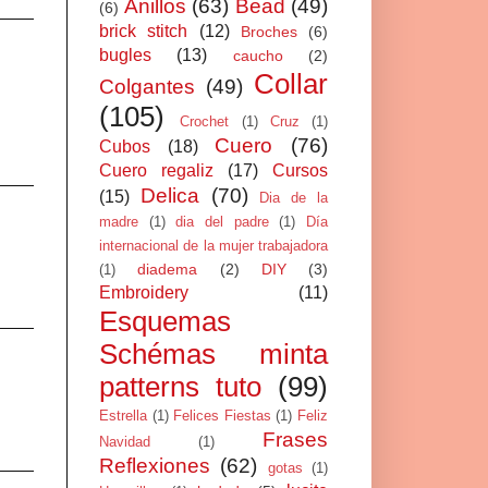
Anillos
(63)
Bead
(49)
(6)
brick stitch
(12)
Broches
(6)
bugles
(13)
caucho
(2)
Collar
Colgantes
(49)
(105)
Crochet
(1)
Cruz
(1)
Cuero
(76)
Cubos
(18)
Cuero regaliz
(17)
Cursos
Delica
(70)
(15)
Dia de la
madre
(1)
dia del padre
(1)
Día
internacional de la mujer trabajadora
diadema
(2)
DIY
(3)
(1)
Embroidery
(11)
Esquemas
Schémas minta
patterns tuto
(99)
Estrella
(1)
Felices Fiestas
(1)
Feliz
Frases
Navidad
(1)
Reflexiones
(62)
gotas
(1)